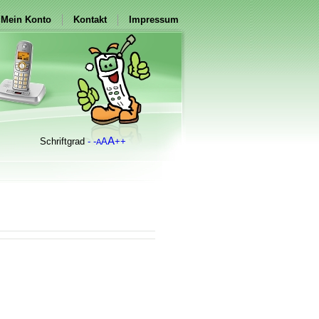
Mein Konto
Kontakt
Impressum
A
Schriftgrad
- -
A
++
A