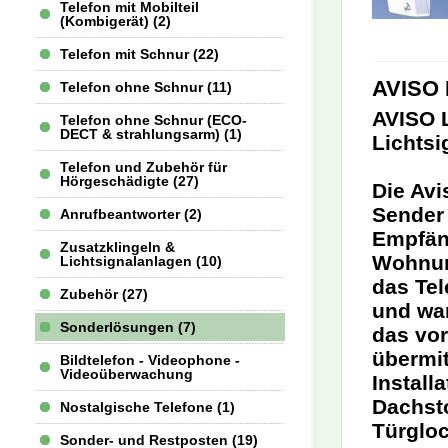
Telefon mit Mobilteil
(Kombigerät) (2)
Telefon mit Schnur (22)
AVISO 
Telefon ohne Schnur (11)
AVISO L
Telefon ohne Schnur (ECO-
DECT & strahlungsarm) (1)
Lichtsi
Telefon und Zubehör für
Hörgeschädigte (27)
Die Av
Sender
Anrufbeantworter (2)
Empfäng
Zusatzklingeln &
Wohnung
Lichtsignalanlagen (10)
das Tel
Zubehör (27)
und wan
Sonderlösungen (7)
das vo
übermit
Bildtelefon - Videophone -
Videoüberwachung
Install
Dachsto
Nostalgische Telefone (1)
Türgloc
Sonder- und Restposten (19)