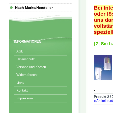
Bei Int
Nach Marke/Hersteller
oder lö
uns dan
vollstä
speziel
INFORMATIONEN
[?] Sie 
AGB
Datenschutz
Versand und Kosten
Widerrufsrecht
Links
Kontakt
*
Produkt 2 / 
Impressum
«
Artikel zur