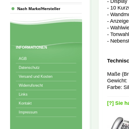
- Display 
- 10 Kur
Nach Marke/Hersteller
- Wandmo
- Anzeig
- Wahlwi
- Tonwah
- Nebenst
INFORMATIONEN
AGB
Technisc
Datenschutz
Maße (Bre
Versand und Kosten
Gewicht:
Widerrufsrecht
Farbe: Si
Links
[?] Sie 
Kontakt
Impressum