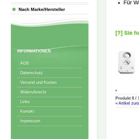
Für W
Nach Marke/Hersteller
[?] Sie 
INFORMATIONEN
AGB
Datenschutz
Versand und Kosten
*
Widerrufsrecht
Produkt 8 / 
Links
«
Artikel zur
Kontakt
Impressum