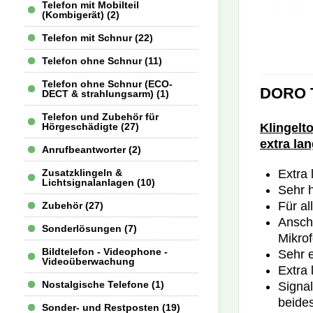
Telefon mit Mobilteil
(Kombigerät) (2)
Telefon mit Schnur (22)
Telefon ohne Schnur (11)
Telefon ohne Schnur (ECO-
DORO T
DECT & strahlungsarm) (1)
Telefon und Zubehör für
Hörgeschädigte (27)
Klingelt
extra la
Anrufbeantworter (2)
Extra 
Zusatzklingeln &
Lichtsignalanlagen (10)
Sehr h
Für al
Zubehör (27)
Anschl
Sonderlösungen (7)
Mikro
Bildtelefon - Videophone -
Sehr e
Videoüberwachung
Extra 
Nostalgische Telefone (1)
Signal
beides
Sonder- und Restposten (19)