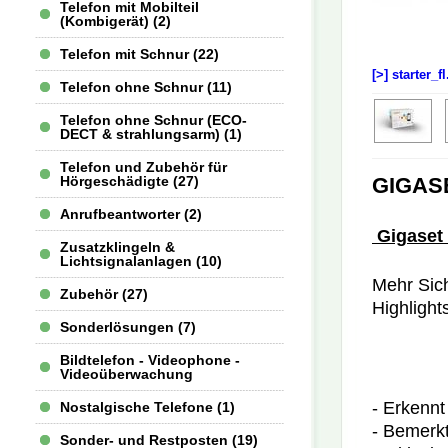
Telefon mit Mobilteil
(Kombigerät) (2)
Telefon mit Schnur (22)
[>] starter_f
Telefon ohne Schnur (11)
Telefon ohne Schnur (ECO-
DECT & strahlungsarm) (1)
Telefon und Zubehör für
GIGASE
Hörgeschädigte (27)
Anrufbeantworter (2)
Gigaset e
Zusatzklingeln &
Lichtsignalanlagen (10)
Mehr Sich
Zubehör (27)
Highlight
Sonderlösungen (7)
Bildtelefon - Videophone -
Videoüberwachung
- Erkenn
Nostalgische Telefone (1)
- Bemerk
Sonder- und Restposten (19)