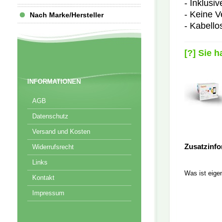
- Inklus
- Keine V
Nach Marke/Hersteller
- Kabello
[?] Sie 
INFORMATIONEN
AGB
Datenschutz
Versand und Kosten
Zusatzinf
Widerrufsrecht
Links
Was ist eigen
Kontakt
Impressum