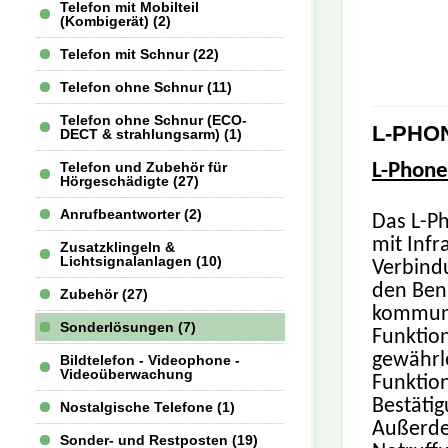
Telefon mit Mobilteil
(Kombigerät) (2)
Telefon mit Schnur (22)
Telefon ohne Schnur (11)
Telefon ohne Schnur (ECO-
L-PHO
DECT & strahlungsarm) (1)
Telefon und Zubehör für
L-Phone
Hörgeschädigte (27)
Anrufbeantworter (2)
Das L-P
mit Infr
Zusatzklingeln &
Lichtsignalanlagen (10)
Verbind
den Ben
Zubehör (27)
kommuniz
Sonderlösungen (7)
Funktio
gewährl
Bildtelefon - Videophone -
Videoüberwachung
Funktio
Bestätig
Nostalgische Telefone (1)
Außerdem
Sonder- und Restposten (19)