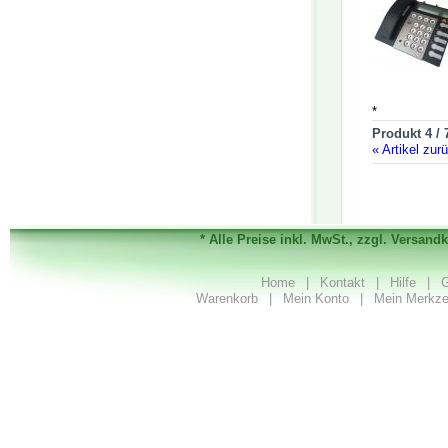
*
Produkt 4 / 
«
Artikel zur
* Alle Preise inkl. MwSt., zzgl. Versand
Home
|
Kontakt
|
Hilfe
|
G
Warenkorb
|
Mein Konto
|
Mein Merkze