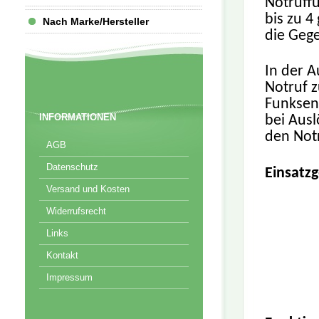
Notruffu
bis zu 
Nach Marke/Hersteller
die Gege
In der A
Notruf z
Funksen
INFORMATIONEN
bei Aus
den Notr
AGB
Datenschutz
Einsatzg
Versand und Kosten
Widerrufsrecht
Links
Kontakt
Impressum