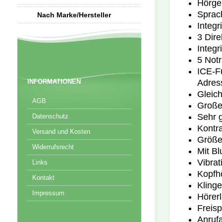
Hörge
Sprac
Nach Marke/Hersteller
Integr
3 Dire
Integr
5 Not
ICE-Fu
Adress
INFORMATIONEN
Gleich
AGB
Großes
Sehr g
Datenschutz
Kontra
Versand und Kosten
Größe
Widerrufsrecht
Mit Bl
Vibrat
Links
Kopfh
Kontakt
Klinge
Impressum
Hörerl
Freisp
Anrufa