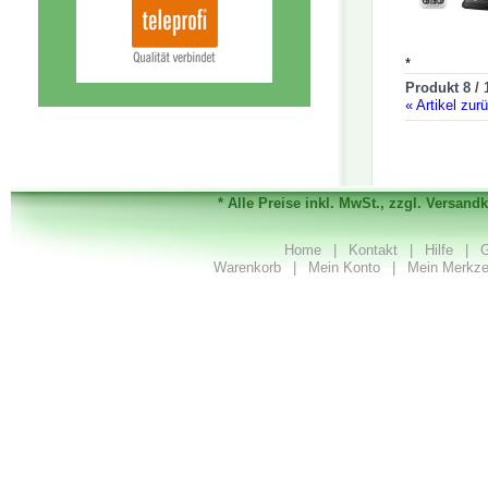
*
Produkt 8 / 
«
Artikel zur
* Alle Preise inkl. MwSt., zzgl. Versand
Home
|
Kontakt
|
Hilfe
|
G
Warenkorb
|
Mein Konto
|
Mein Merkze