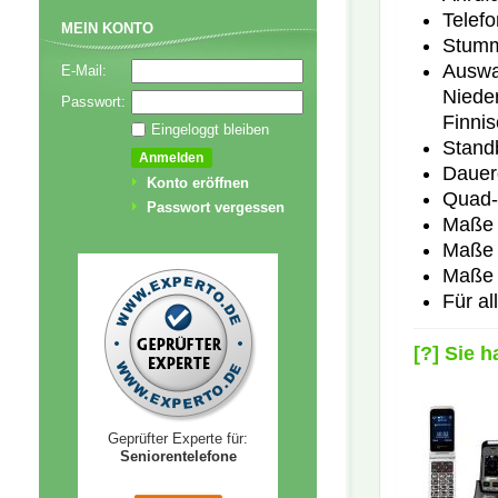
Telefo
MEIN KONTO
Stumm
Auswa
E-Mail:
Nieder
Passwort:
Finnis
Eingeloggt bleiben
Stand
Dauer
Konto eröffnen
Quad-
Passwort vergessen
Maße H
Maße 
Maße I
Für al
[?] Sie 
Geprüfter Experte für:
Seniorentelefone