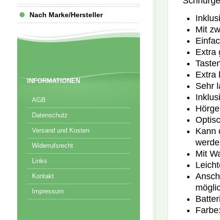
Schnurge
Nach Marke/Hersteller
Inklus
Mit zw
Einfac
Extra 
Tasten
Extra 
INFORMATIONEN
Sehr l
Inklus
AGB
Hörge
Datenschutz
Optisc
Kann 
Versand und Kosten
werde
Widerrufsrecht
Mit W
Links
Leich
Ansch
Kontakt
mögli
Impressum
Batter
Farbe