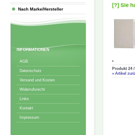
[?] Sie 
Nach Marke/Hersteller
INFORMATIONEN
AGB
*
Produkt 24 /
Datenschutz
«
Artikel zur
Versand und Kosten
Widerrufsrecht
Links
Kontakt
Impressum