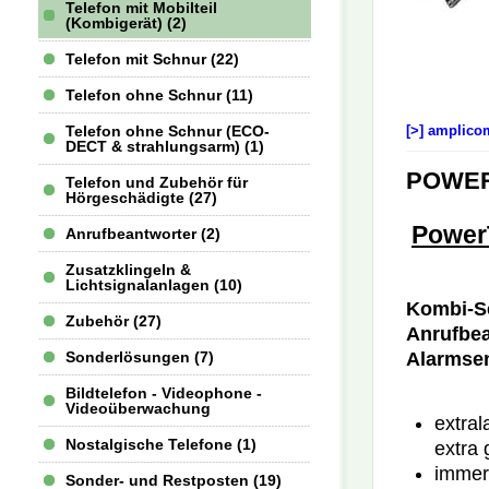
Telefon mit Mobilteil
(Kombigerät) (2)
Telefon mit Schnur (22)
Telefon ohne Schnur (11)
[>] amplico
Telefon ohne Schnur (ECO-
DECT & strahlungsarm) (1)
POWER
Telefon und Zubehör für
Hörgeschädigte (27)
Power
Anrufbeantworter (2)
Zusatzklingeln &
Lichtsignalanlagen (10)
Kombi-Se
Zubehör (27)
Anrufbea
Alarmsen
Sonderlösungen (7)
Bildtelefon - Videophone -
Videoüberwachung
extral
Nostalgische Telefone (1)
extra 
immer 
Sonder- und Restposten (19)