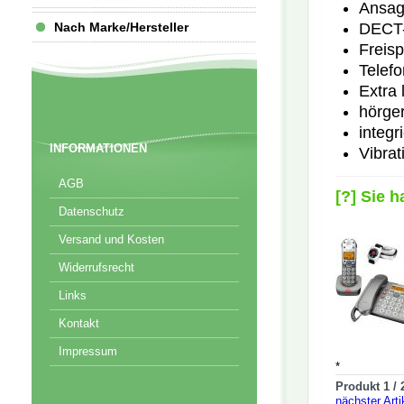
Ansag
DECT-
Nach Marke/Hersteller
Freis
Telefo
Extra 
hörge
integr
INFORMATIONEN
Vibra
AGB
[?] Sie 
Datenschutz
Versand und Kosten
Widerrufsrecht
Links
Kontakt
Impressum
*
Produkt 1 / 
nächster Art